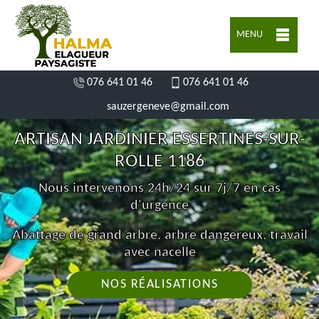
MENU
076 641 01 46
076 641 01 46
sauzergeneve@gmail.com
ARTISAN JARDINIER ESSERTINES-SUR-
ROLLE 1186
Nous intervenons 24h/24 sur 7j/7 en cas
d'urgence
Abattage de grand arbre, arbre dangereux, travail
avec nacelle
NOS RÉALISATIONS