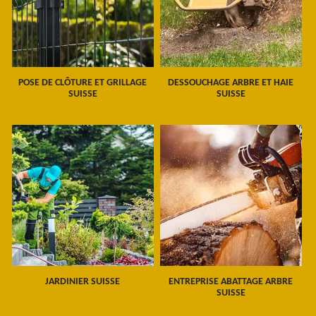
POSE DE CLÔTURE ET GRILLAGE
DESSOUCHAGE ARBRE ET HAIE
SUISSE
SUISSE
JARDINIER SUISSE
ENTREPRISE ABATTAGE ARBRE
SUISSE