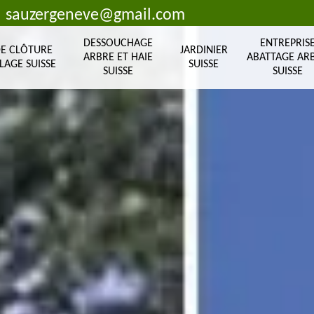
sauzergeneve@gmail.com
DESSOUCHAGE
ENTREPRIS
DE CLÔTURE
JARDINIER
ARBRE ET HAIE
ABATTAGE AR
LAGE SUISSE
SUISSE
SUISSE
SUISSE