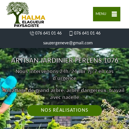
MENU
076 641 01 46
076 641 01 46
sauzergeneve@gmail.com
ARTISAN JARDINIER FERLENS 1076
Nous intervenons 24h/24 sur 7j/7 en cas
d'urgence
Abattage de grand arbre, arbre dangereux, travail
avec nacelle
NOS RÉALISATIONS