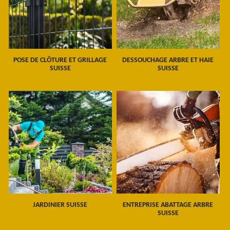
POSE DE CLÔTURE ET GRILLAGE
DESSOUCHAGE ARBRE ET HAIE
SUISSE
SUISSE
JARDINIER SUISSE
ENTREPRISE ABATTAGE ARBRE
SUISSE