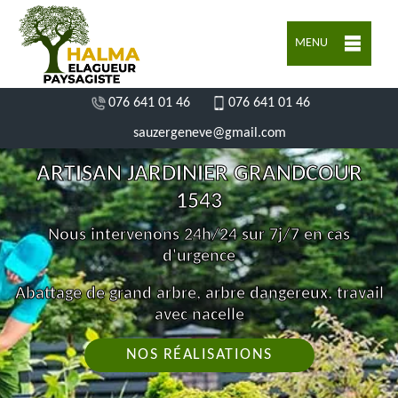
MENU
076 641 01 46
076 641 01 46
sauzergeneve@gmail.com
ARTISAN JARDINIER GRANDCOUR
1543
Nous intervenons 24h/24 sur 7j/7 en cas
d'urgence
Abattage de grand arbre, arbre dangereux, travail
avec nacelle
NOS RÉALISATIONS