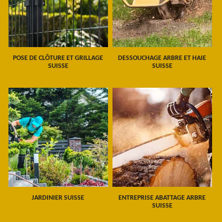
POSE DE CLÔTURE ET GRILLAGE
DESSOUCHAGE ARBRE ET HAIE
SUISSE
SUISSE
JARDINIER SUISSE
ENTREPRISE ABATTAGE ARBRE
SUISSE