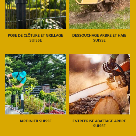
POSE DE CLÔTURE ET GRILLAGE
DESSOUCHAGE ARBRE ET HAIE
SUISSE
SUISSE
JARDINIER SUISSE
ENTREPRISE ABATTAGE ARBRE
SUISSE