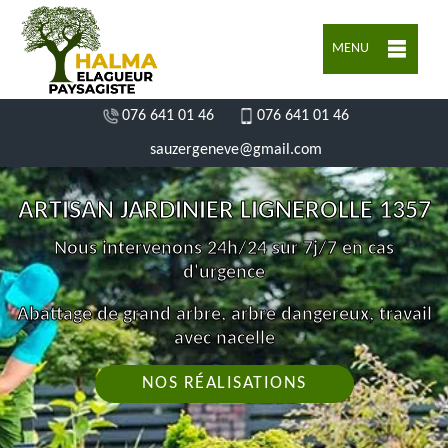
MENU
076 641 01 46
076 641 01 46
sauzergeneve@gmail.com
ARTISAN JARDINIER LIGNEROLLE 1357
Nous intervenons 24h/24 sur 7j/7 en cas
d'urgence
Abattage de grand arbre, arbre dangereux, travail
avec nacelle
NOS RÉALISATIONS