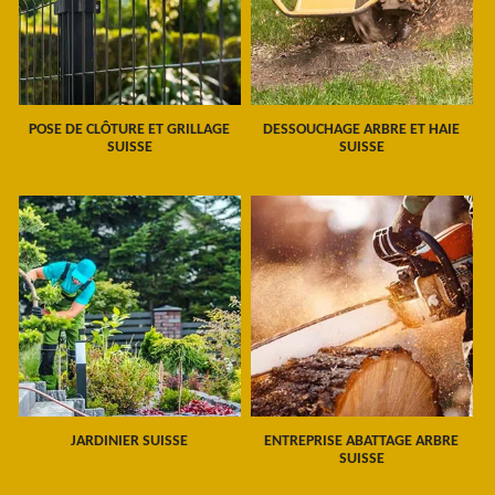
POSE DE CLÔTURE ET GRILLAGE
DESSOUCHAGE ARBRE ET HAIE
SUISSE
SUISSE
JARDINIER SUISSE
ENTREPRISE ABATTAGE ARBRE
SUISSE