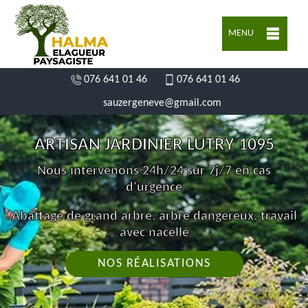
MENU
076 641 01 46
076 641 01 46
sauzergeneve@gmail.com
ARTISAN JARDINIER LUTRY 1095
Nous intervenons 24h/24 sur 7j/7 en cas
d'urgence
Abattage de grand arbre, arbre dangereux, travail
avec nacelle
NOS RÉALISATIONS