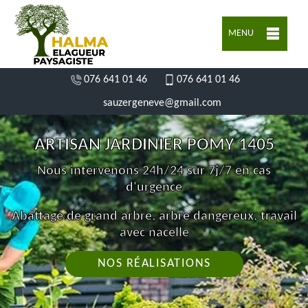
MENU
076 641 01 46
076 641 01 46
sauzergeneve@gmail.com
ARTISAN JARDINIER POMY 1405
Nous intervenons 24h/24 sur 7j/7 en cas
d'urgence
Abattage de grand arbre, arbre dangereux, travail
avec nacelle
NOS RÉALISATIONS