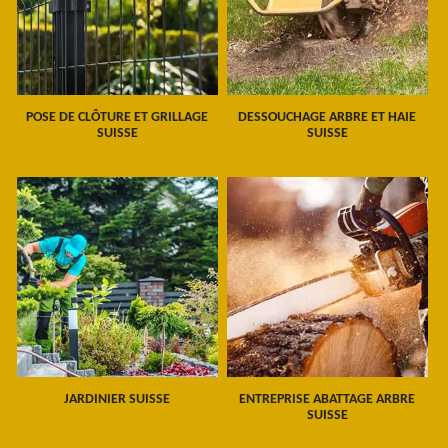
POSE DE CLÔTURE ET GRILLAGE
DESSOUCHAGE ARBRE ET HAIE
SUISSE
SUISSE
JARDINIER SUISSE
ENTREPRISE ABATTAGE ARBRE
SUISSE