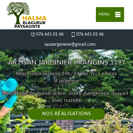
MENU
076 641 01 46
076 641 01 46
sauzergeneve@gmail.com
ARTISAN JARDINIER PRANGINS 1197
Nous intervenons 24h/24 sur 7j/7 en cas
d'urgence
Abattage de grand arbre, arbre dangereux, travail
avec nacelle
NOS RÉALISATIONS