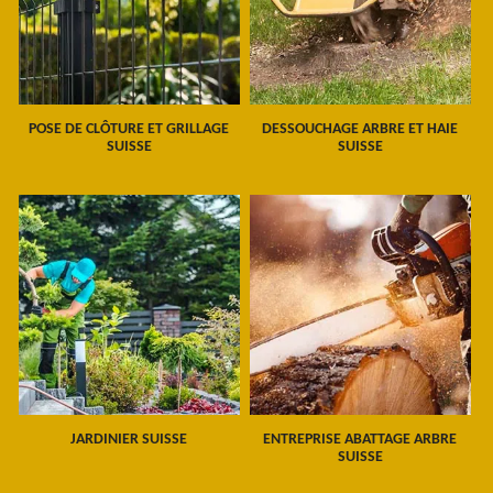
POSE DE CLÔTURE ET GRILLAGE
DESSOUCHAGE ARBRE ET HAIE
SUISSE
SUISSE
JARDINIER SUISSE
ENTREPRISE ABATTAGE ARBRE
SUISSE