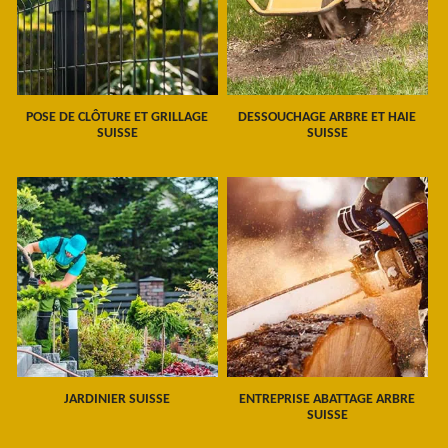
POSE DE CLÔTURE ET GRILLAGE
DESSOUCHAGE ARBRE ET HAIE
SUISSE
SUISSE
JARDINIER SUISSE
ENTREPRISE ABATTAGE ARBRE
SUISSE