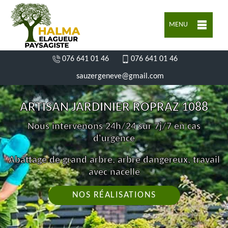
MENU
076 641 01 46
076 641 01 46
sauzergeneve@gmail.com
ARTISAN JARDINIER ROPRAZ 1088
Nous intervenons 24h/24 sur 7j/7 en cas
d'urgence
Abattage de grand arbre, arbre dangereux, travail
avec nacelle
NOS RÉALISATIONS