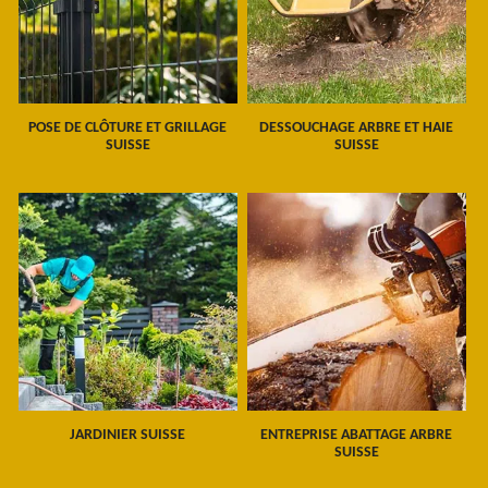
POSE DE CLÔTURE ET GRILLAGE
DESSOUCHAGE ARBRE ET HAIE
SUISSE
SUISSE
JARDINIER SUISSE
ENTREPRISE ABATTAGE ARBRE
SUISSE