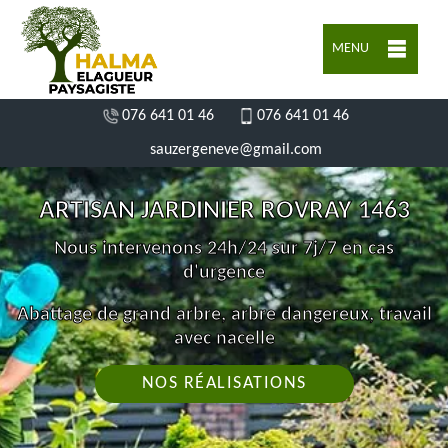
MENU
076 641 01 46
076 641 01 46
sauzergeneve@gmail.com
ARTISAN JARDINIER ROVRAY 1463
Nous intervenons 24h/24 sur 7j/7 en cas
d'urgence
Abattage de grand arbre, arbre dangereux, travail
avec nacelle
NOS RÉALISATIONS