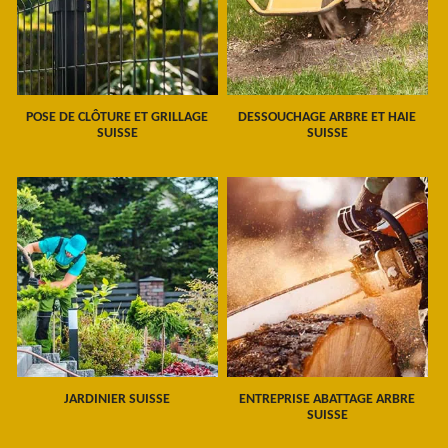
POSE DE CLÔTURE ET GRILLAGE
DESSOUCHAGE ARBRE ET HAIE
SUISSE
SUISSE
JARDINIER SUISSE
ENTREPRISE ABATTAGE ARBRE
SUISSE