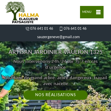
MENU
076 641 01 46
076 641 01 46
sauzergeneve@gmail.com
ARTISAN JARDINIER VAULION 1325
Nous intervenons 24h/24 sur 7j/7 en cas
d'urgence
Abattage de grand arbre, arbre dangereux, travail
avec nacelle
NOS RÉALISATIONS