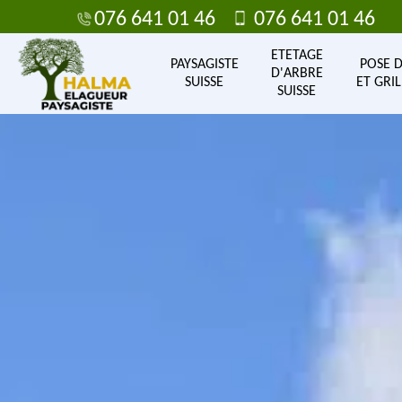
076 641 01 46
076 641 01 46
ETETAGE
PAYSAGISTE
POSE 
D'ARBRE
SUISSE
ET GRIL
SUISSE