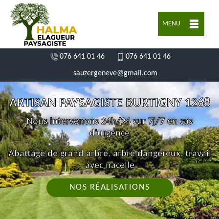
MENU
076 641 01 46
076 641 01 46
sauzergeneve@gmail.com
ARTISAN PAYSAGISTE BURTIGNY 1268
Nous intervenons 24h/24 sur 7j/7 en cas
d'urgence
Abattage de grand arbre, arbre dangereux, travail
avec nacelle
NOS RÉALISATIONS