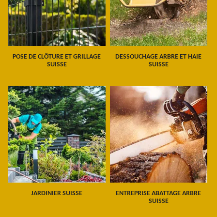
POSE DE CLÔTURE ET GRILLAGE
DESSOUCHAGE ARBRE ET HAIE
SUISSE
SUISSE
JARDINIER SUISSE
ENTREPRISE ABATTAGE ARBRE
SUISSE