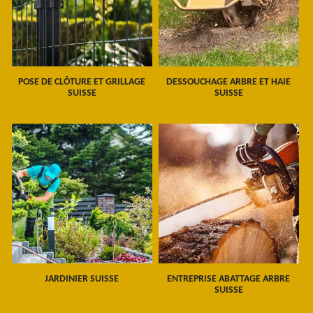
POSE DE CLÔTURE ET GRILLAGE
DESSOUCHAGE ARBRE ET HAIE
SUISSE
SUISSE
JARDINIER SUISSE
ENTREPRISE ABATTAGE ARBRE
SUISSE