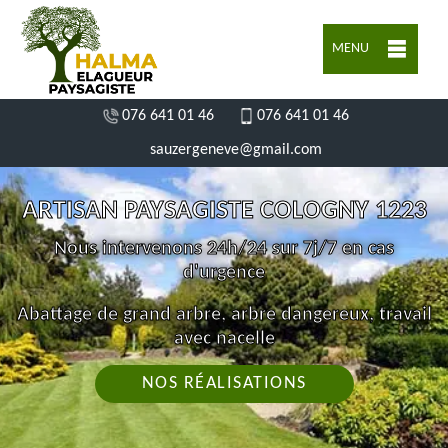
MENU
076 641 01 46
076 641 01 46
sauzergeneve@gmail.com
ARTISAN PAYSAGISTE COLOGNY 1223
Nous intervenons 24h/24 sur 7j/7 en cas
d'urgence
Abattage de grand arbre, arbre dangereux, travail
avec nacelle
NOS RÉALISATIONS