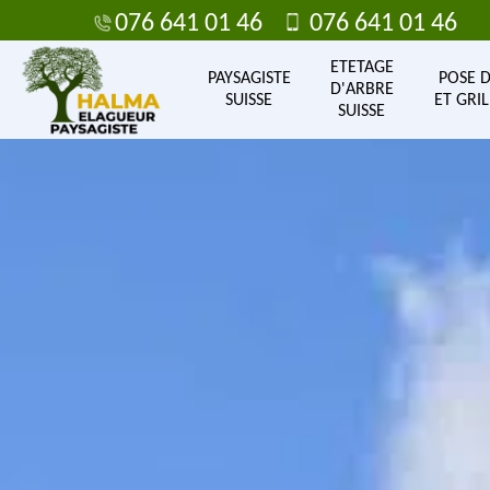
076 641 01 46
076 641 01 46
ETETAGE
PAYSAGISTE
POSE 
D'ARBRE
SUISSE
ET GRIL
SUISSE