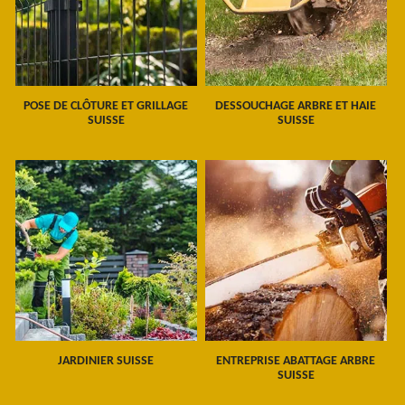
POSE DE CLÔTURE ET GRILLAGE
DESSOUCHAGE ARBRE ET HAIE
SUISSE
SUISSE
JARDINIER SUISSE
ENTREPRISE ABATTAGE ARBRE
SUISSE