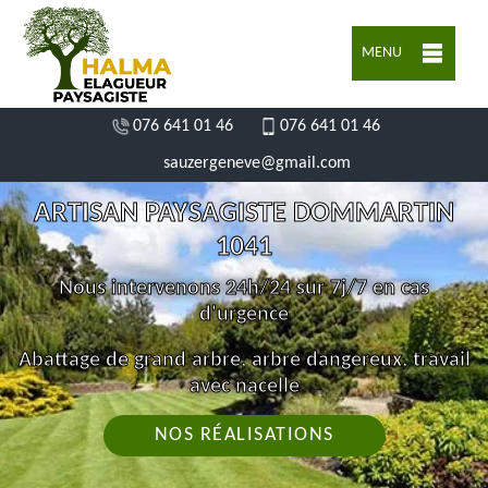
MENU
076 641 01 46
076 641 01 46
sauzergeneve@gmail.com
ARTISAN PAYSAGISTE DOMMARTIN
1041
Nous intervenons 24h/24 sur 7j/7 en cas
d'urgence
Abattage de grand arbre, arbre dangereux, travail
avec nacelle
NOS RÉALISATIONS