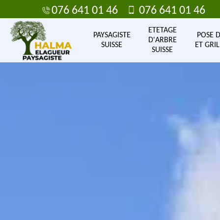
076 641 01 46
076 641 01 46
ETETAGE
PAYSAGISTE
POSE 
D'ARBRE
SUISSE
ET GRIL
SUISSE