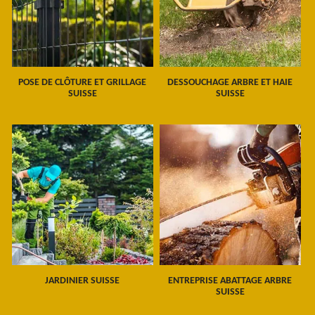
POSE DE CLÔTURE ET GRILLAGE
DESSOUCHAGE ARBRE ET HAIE
SUISSE
SUISSE
JARDINIER SUISSE
ENTREPRISE ABATTAGE ARBRE
SUISSE