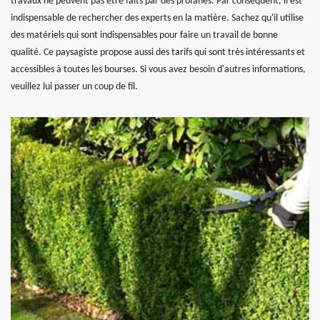
travaux ne peuvent pas être faits par des profanes. Par conséquent, il est
indispensable de rechercher des experts en la matière. Sachez qu'il utilise
des matériels qui sont indispensables pour faire un travail de bonne
qualité. Ce paysagiste propose aussi des tarifs qui sont très intéressants et
accessibles à toutes les bourses. Si vous avez besoin d'autres informations,
veuillez lui passer un coup de fil.