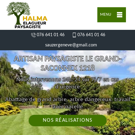
MENU
076 641 01 46
076 641 01 46
sauzergeneve@gmail.com
ARTISAN PAYSAGISTE LE GRAND-
SACONNEX 1218
Nous intervenons 24h/24 sur 7j/7 en cas
d'urgence
Abattage de grand arbre, arbre dangereux, travail
avec nacelle
NOS RÉALISATIONS