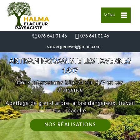
MENU
076 641 01 46
076 641 01 46
sauzergeneve@gmail.com
ARTISAN PAYSAGISTE LES TAVERNES
1607
Nous intervenons 24h/24 sur 7j/7 en cas
d'urgence
Abattage de grand arbre, arbre dangereux, travail
avec nacelle
NOS RÉALISATIONS