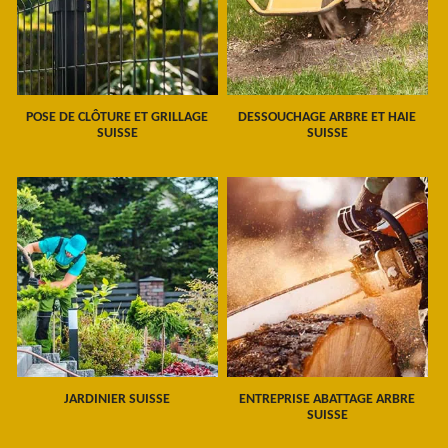
POSE DE CLÔTURE ET GRILLAGE
DESSOUCHAGE ARBRE ET HAIE
SUISSE
SUISSE
JARDINIER SUISSE
ENTREPRISE ABATTAGE ARBRE
SUISSE