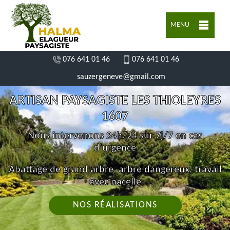
MENU
076 641 01 46
076 641 01 46
sauzergeneve@gmail.com
ARTISAN PAYSAGISTE LES THIOLEYRES
1607
Nous intervenons 24h/24 sur 7j/7 en cas
d'urgence
Abattage de grand arbre, arbre dangereux, travail
avec nacelle
NOS RÉALISATIONS