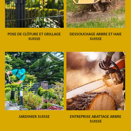
POSE DE CLÔTURE ET GRILLAGE
DESSOUCHAGE ARBRE ET HAIE
SUISSE
SUISSE
JARDINIER SUISSE
ENTREPRISE ABATTAGE ARBRE
SUISSE