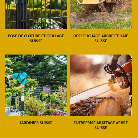
POSE DE CLÔTURE ET GRILLAGE
DESSOUCHAGE ARBRE ET HAIE
SUISSE
SUISSE
JARDINIER SUISSE
ENTREPRISE ABATTAGE ARBRE
SUISSE