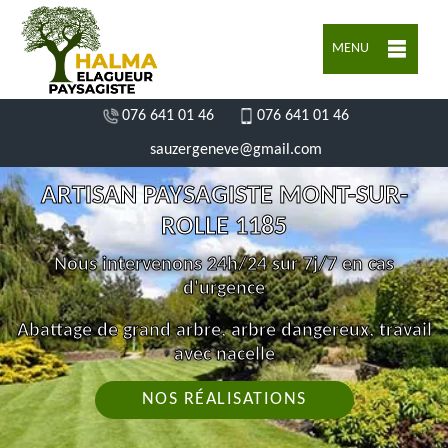
MENU
076 641 01 46
076 641 01 46
sauzergeneve@gmail.com
ARTISAN PAYSAGISTE MONT-SUR-
ROLLE 1185
Nous intervenons 24h/24 sur 7j/7 en cas
d'urgence
Abattage de grand arbre, arbre dangereux, travail
avec nacelle
NOS RÉALISATIONS