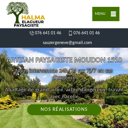
MENU
076 641 01 46
076 641 01 46
sauzergeneve@gmail.com
ARTISAN PAYSAGISTE MOUDON 1510
Nous intervenons 24h/24 sur 7j/7 en cas
d'urgence
Abattage de grand arbre, arbre dangereux, travail
avec nacelle
NOS RÉALISATIONS