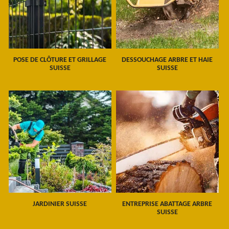
POSE DE CLÔTURE ET GRILLAGE
DESSOUCHAGE ARBRE ET HAIE
SUISSE
SUISSE
JARDINIER SUISSE
ENTREPRISE ABATTAGE ARBRE
SUISSE