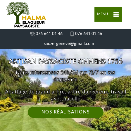
MENU
076 641 01 46
076 641 01 46
sauzergeneve@gmail.com
ARTISAN PAYSAGISTE ONNENS 1756
Nous intervenons 24h/24 sur 7j/7 en cas
d'urgence
Abattage de grand arbre, arbre dangereux, travail
avec nacelle
NOS RÉALISATIONS