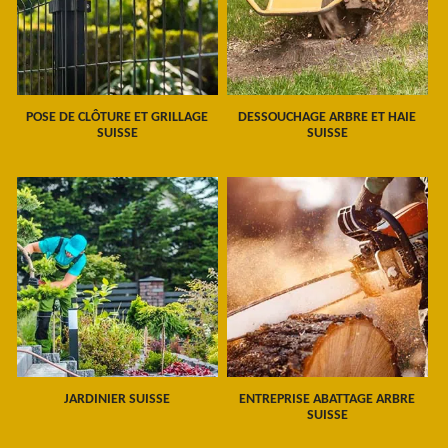
POSE DE CLÔTURE ET GRILLAGE
DESSOUCHAGE ARBRE ET HAIE
SUISSE
SUISSE
JARDINIER SUISSE
ENTREPRISE ABATTAGE ARBRE
SUISSE