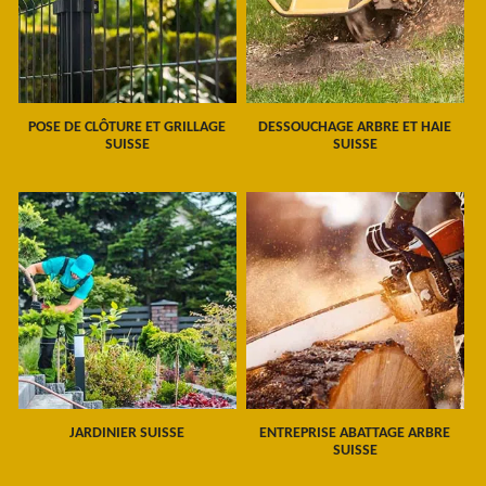
POSE DE CLÔTURE ET GRILLAGE
DESSOUCHAGE ARBRE ET HAIE
SUISSE
SUISSE
JARDINIER SUISSE
ENTREPRISE ABATTAGE ARBRE
SUISSE