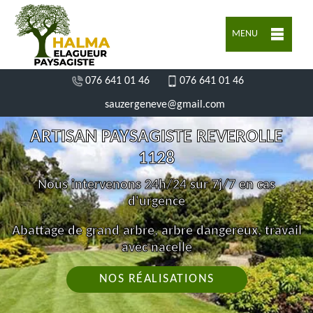
MENU
076 641 01 46
076 641 01 46
sauzergeneve@gmail.com
ARTISAN PAYSAGISTE REVEROLLE
1128
Nous intervenons 24h/24 sur 7j/7 en cas
d'urgence
Abattage de grand arbre, arbre dangereux, travail
avec nacelle
NOS RÉALISATIONS