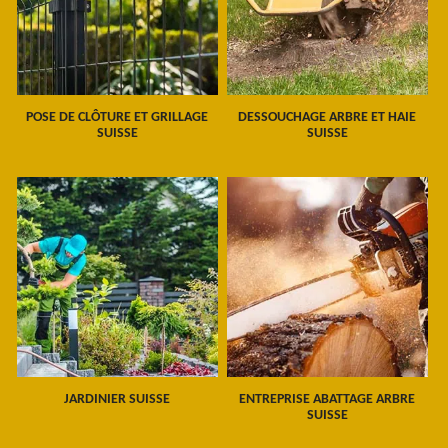
POSE DE CLÔTURE ET GRILLAGE
DESSOUCHAGE ARBRE ET HAIE
SUISSE
SUISSE
JARDINIER SUISSE
ENTREPRISE ABATTAGE ARBRE
SUISSE