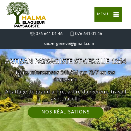
MENU
076 641 01 46
076 641 01 46
sauzergeneve@gmail.com
ARTISAN PAYSAGISTE ST-CERGUE 1264
Nous intervenons 24h/24 sur 7j/7 en cas
d'urgence
Abattage de grand arbre, arbre dangereux, travail
avec nacelle
NOS RÉALISATIONS