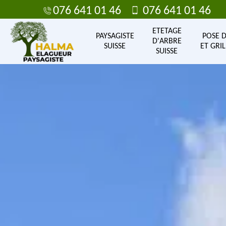
076 641 01 46
076 641 01 46
ETETAGE
PAYSAGISTE
POSE 
D'ARBRE
SUISSE
ET GRIL
SUISSE