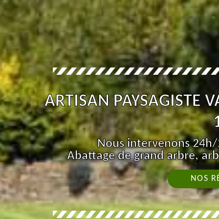
ARTISAN PAYSAGISTE 
Nous intervenons 24h/2
Abattage de grand arbre, arb
NOS R