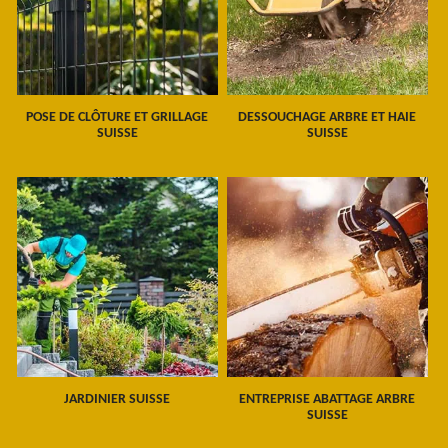
POSE DE CLÔTURE ET GRILLAGE
DESSOUCHAGE ARBRE ET HAIE
SUISSE
SUISSE
JARDINIER SUISSE
ENTREPRISE ABATTAGE ARBRE
SUISSE