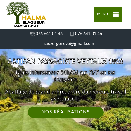
MENU
076 641 01 46
076 641 01 46
sauzergeneve@gmail.com
ARTISAN PAYSAGISTE VEYTAUX 1820
Nous intervenons 24h/24 sur 7j/7 en cas
d'urgence
Abattage de grand arbre, arbre dangereux, travail
avec nacelle
NOS RÉALISATIONS