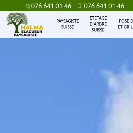
076 641 01 46
076 641 01 46
ETETAGE
PAYSAGISTE
POSE 
D'ARBRE
SUISSE
ET GRIL
SUISSE