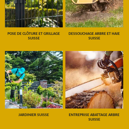
POSE DE CLÔTURE ET GRILLAGE
DESSOUCHAGE ARBRE ET HAIE
SUISSE
SUISSE
JARDINIER SUISSE
ENTREPRISE ABATTAGE ARBRE
SUISSE