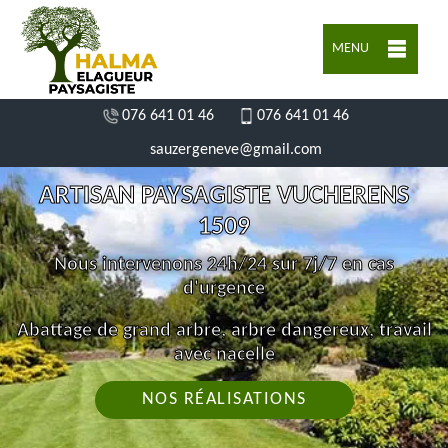
MENU
076 641 01 46
076 641 01 46
sauzergeneve@gmail.com
ARTISAN PAYSAGISTE VUCHERENS
1509
Nous intervenons 24h/24 sur 7j/7 en cas
d'urgence
Abattage de grand arbre, arbre dangereux, travail
avec nacelle
NOS RÉALISATIONS