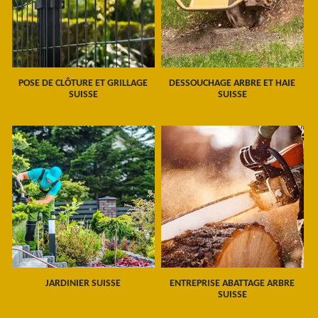
POSE DE CLÔTURE ET GRILLAGE
DESSOUCHAGE ARBRE ET HAIE
SUISSE
SUISSE
JARDINIER SUISSE
ENTREPRISE ABATTAGE ARBRE
SUISSE