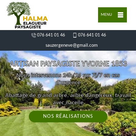
MENU
076 641 01 46
076 641 01 46
sauzergeneve@gmail.com
ARTISAN PAYSAGISTE YVORNE 1853
Nous intervenons 24h/24 sur 7j/7 en cas
d'urgence
Abattage de grand arbre, arbre dangereux, travail
avec nacelle
NOS RÉALISATIONS