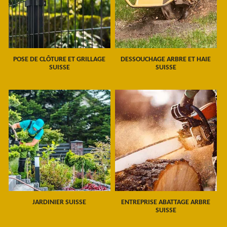
POSE DE CLÔTURE ET GRILLAGE
DESSOUCHAGE ARBRE ET HAIE
SUISSE
SUISSE
JARDINIER SUISSE
ENTREPRISE ABATTAGE ARBRE
SUISSE