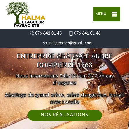
MENU
076 641 01 46
076 641 01 46
sauzergeneve@gmail.com
ENTREPRISE ABATTAGE ARBRE
DOMPIERRE 1563
Nous intervenons 24h/24 sur 7j/7 en cas
d'urgence
Abattage de grand arbre, arbre dangereux, travail
avec nacelle
NOS RÉALISATIONS