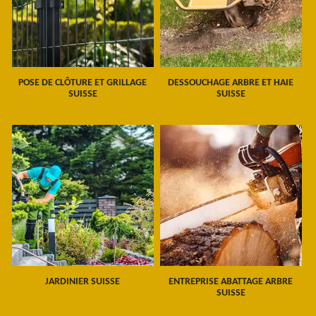
POSE DE CLÔTURE ET GRILLAGE
DESSOUCHAGE ARBRE ET HAIE
SUISSE
SUISSE
JARDINIER SUISSE
ENTREPRISE ABATTAGE ARBRE
SUISSE