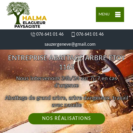
MENU
076 641 01 46
076 641 01 46
sauzergeneve@gmail.com
ENTREPRISE ABATTAGE ARBRE ETOY
1163
Nous intervenons 24h/24 sur 7j/7 en cas
d'urgence
Abattage de grand arbre, arbre dangereux, travail
avec nacelle
NOS RÉALISATIONS