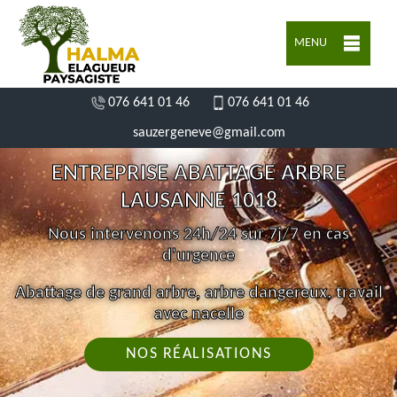
MENU
076 641 01 46
076 641 01 46
sauzergeneve@gmail.com
ENTREPRISE ABATTAGE ARBRE
LAUSANNE 1018
Nous intervenons 24h/24 sur 7j/7 en cas
d'urgence
Abattage de grand arbre, arbre dangereux, travail
avec nacelle
NOS RÉALISATIONS