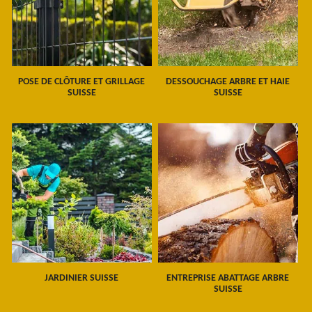
POSE DE CLÔTURE ET GRILLAGE
DESSOUCHAGE ARBRE ET HAIE
SUISSE
SUISSE
JARDINIER SUISSE
ENTREPRISE ABATTAGE ARBRE
SUISSE