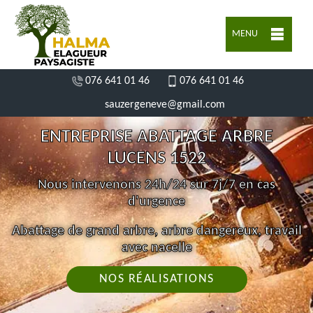
MENU
076 641 01 46
076 641 01 46
sauzergeneve@gmail.com
ENTREPRISE ABATTAGE ARBRE
LUCENS 1522
Nous intervenons 24h/24 sur 7j/7 en cas
d'urgence
Abattage de grand arbre, arbre dangereux, travail
avec nacelle
NOS RÉALISATIONS