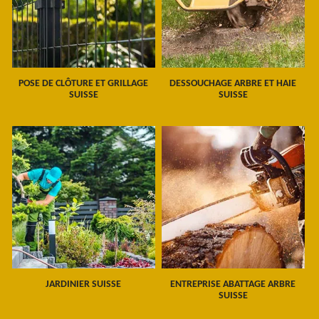
POSE DE CLÔTURE ET GRILLAGE
DESSOUCHAGE ARBRE ET HAIE
SUISSE
SUISSE
JARDINIER SUISSE
ENTREPRISE ABATTAGE ARBRE
SUISSE