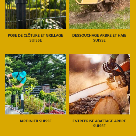
POSE DE CLÔTURE ET GRILLAGE
DESSOUCHAGE ARBRE ET HAIE
SUISSE
SUISSE
JARDINIER SUISSE
ENTREPRISE ABATTAGE ARBRE
SUISSE