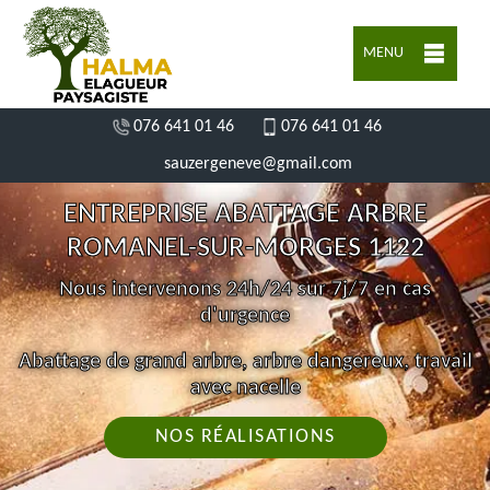
MENU
076 641 01 46
076 641 01 46
sauzergeneve@gmail.com
ENTREPRISE ABATTAGE ARBRE
ROMANEL-SUR-MORGES 1122
Nous intervenons 24h/24 sur 7j/7 en cas
d'urgence
Abattage de grand arbre, arbre dangereux, travail
avec nacelle
NOS RÉALISATIONS