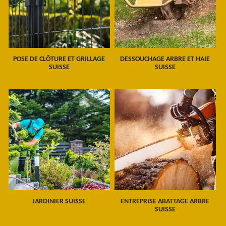
POSE DE CLÔTURE ET GRILLAGE
DESSOUCHAGE ARBRE ET HAIE
SUISSE
SUISSE
JARDINIER SUISSE
ENTREPRISE ABATTAGE ARBRE
SUISSE