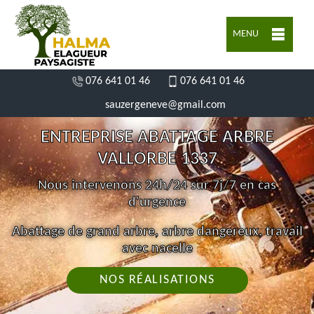
MENU
076 641 01 46
076 641 01 46
sauzergeneve@gmail.com
ENTREPRISE ABATTAGE ARBRE
VALLORBE 1337
Nous intervenons 24h/24 sur 7j/7 en cas
d'urgence
Abattage de grand arbre, arbre dangereux, travail
avec nacelle
NOS RÉALISATIONS