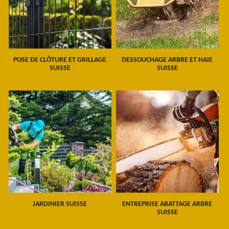
POSE DE CLÔTURE ET GRILLAGE
DESSOUCHAGE ARBRE ET HAIE
SUISSE
SUISSE
JARDINIER SUISSE
ENTREPRISE ABATTAGE ARBRE
SUISSE