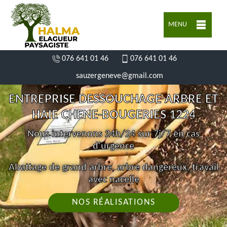
MENU
076 641 01 46
076 641 01 46
sauzergeneve@gmail.com
ENTREPRISE DESSOUCHAGE ARBRE ET
HAIE CHENE-BOUGERIES 1224
Nous intervenons 24h/24 sur 7j/7 en cas
d'urgence
Abattage de grand arbre, arbre dangereux, travail
avec nacelle
NOS RÉALISATIONS