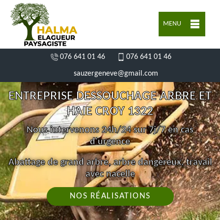
MENU
076 641 01 46
076 641 01 46
sauzergeneve@gmail.com
ENTREPRISE DESSOUCHAGE ARBRE ET
HAIE CROY 1322
Nous intervenons 24h/24 sur 7j/7 en cas
d'urgence
Abattage de grand arbre, arbre dangereux, travail
avec nacelle
NOS RÉALISATIONS