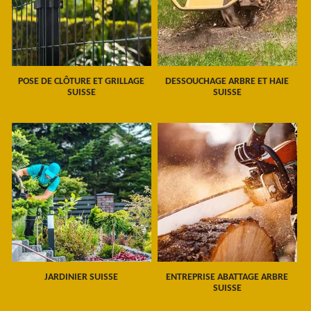
POSE DE CLÔTURE ET GRILLAGE
DESSOUCHAGE ARBRE ET HAIE
SUISSE
SUISSE
JARDINIER SUISSE
ENTREPRISE ABATTAGE ARBRE
SUISSE