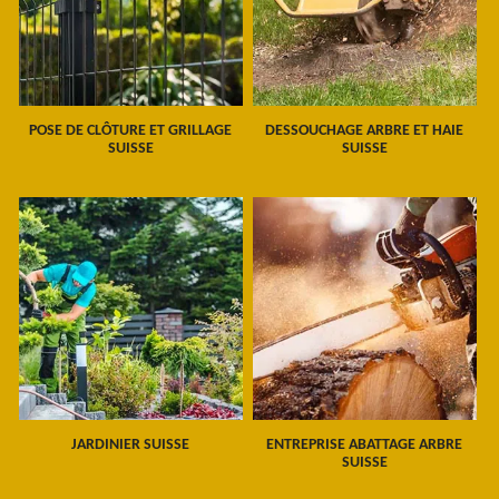
POSE DE CLÔTURE ET GRILLAGE
DESSOUCHAGE ARBRE ET HAIE
SUISSE
SUISSE
JARDINIER SUISSE
ENTREPRISE ABATTAGE ARBRE
SUISSE