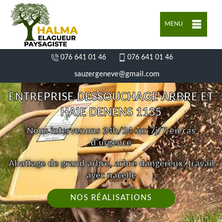
MENU
076 641 01 46
076 641 01 46
sauzergeneve@gmail.com
ENTREPRISE DESSOUCHAGE ARBRE ET
HAIE DENENS 1135
Nous intervenons 24h/24 sur 7j/7 en cas
d'urgence
Abattage de grand arbre, arbre dangereux, travail
avec nacelle
NOS RÉALISATIONS