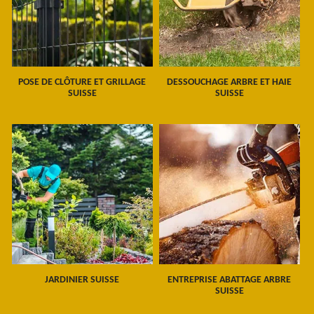
POSE DE CLÔTURE ET GRILLAGE
DESSOUCHAGE ARBRE ET HAIE
SUISSE
SUISSE
JARDINIER SUISSE
ENTREPRISE ABATTAGE ARBRE
SUISSE