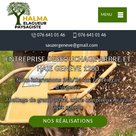
MENU
076 641 01 46
076 641 01 46
sauzergeneve@gmail.com
ENTREPRISE DESSOUCHAGE ARBRE ET
HAIE GENÈVE 1200
Nous intervenons 24h/24 sur 7j/7 en cas
d'urgence
Abattage de grand arbre, arbre dangereux, travail
avec nacelle
NOS RÉALISATIONS