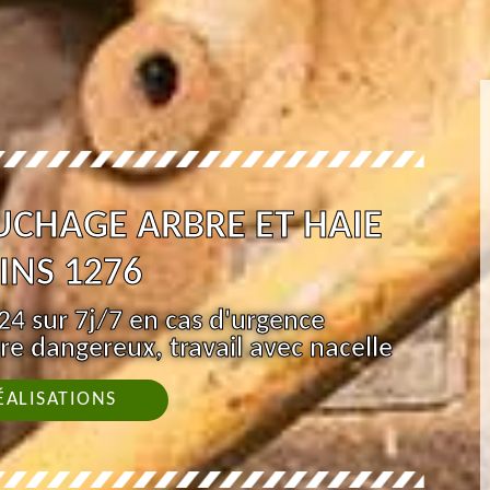
UCHAGE ARBRE ET HAIE
INS 1276
4 sur 7j/7 en cas d'urgence
re dangereux, travail avec nacelle
ÉALISATIONS