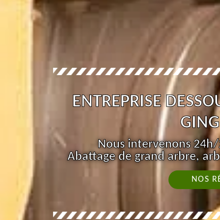
ENTREPRISE DESSO
GING
Nous intervenons 24h/2
Abattage de grand arbre, arb
NOS R