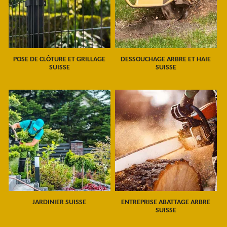
POSE DE CLÔTURE ET GRILLAGE
DESSOUCHAGE ARBRE ET HAIE
SUISSE
SUISSE
JARDINIER SUISSE
ENTREPRISE ABATTAGE ARBRE
SUISSE