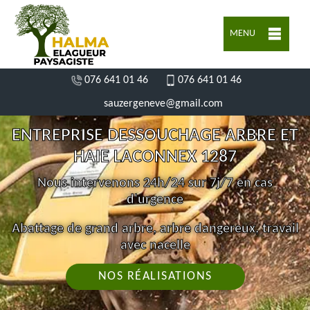
MENU
076 641 01 46
076 641 01 46
sauzergeneve@gmail.com
ENTREPRISE DESSOUCHAGE ARBRE ET
HAIE LACONNEX 1287
Nous intervenons 24h/24 sur 7j/7 en cas
d'urgence
Abattage de grand arbre, arbre dangereux, travail
avec nacelle
NOS RÉALISATIONS