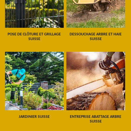
POSE DE CLÔTURE ET GRILLAGE
DESSOUCHAGE ARBRE ET HAIE
SUISSE
SUISSE
JARDINIER SUISSE
ENTREPRISE ABATTAGE ARBRE
SUISSE