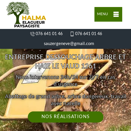
MENU
076 641 01 46
076 641 01 46
sauzergeneve@gmail.com
ENTREPRISE DESSOUCHAGE ARBRE ET
HAIE LE VAUD 1261
Nous intervenons 24h/24 sur 7j/7 en cas
d'urgence
Abattage de grand arbre, arbre dangereux, travail
avec nacelle
NOS RÉALISATIONS