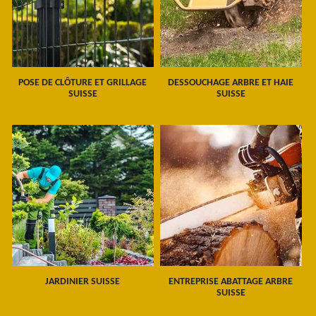
POSE DE CLÔTURE ET GRILLAGE
DESSOUCHAGE ARBRE ET HAIE
SUISSE
SUISSE
JARDINIER SUISSE
ENTREPRISE ABATTAGE ARBRE
SUISSE