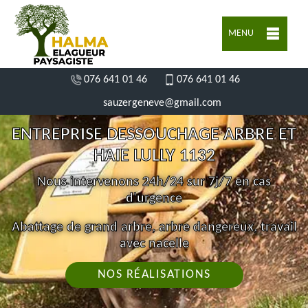
MENU
076 641 01 46
076 641 01 46
sauzergeneve@gmail.com
ENTREPRISE DESSOUCHAGE ARBRE ET
HAIE LULLY 1132
Nous intervenons 24h/24 sur 7j/7 en cas
d'urgence
Abattage de grand arbre, arbre dangereux, travail
avec nacelle
NOS RÉALISATIONS