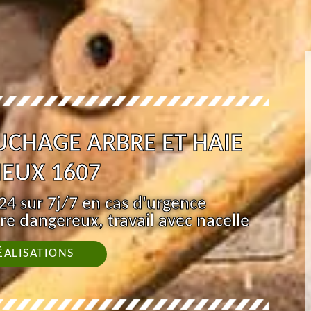
UCHAGE ARBRE ET HAIE
IEUX 1607
4 sur 7j/7 en cas d'urgence
re dangereux, travail avec nacelle
ÉALISATIONS