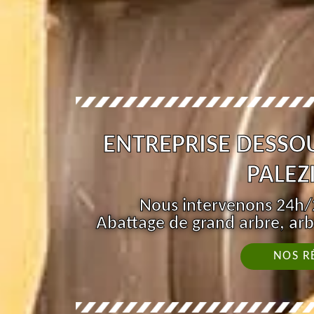
ENTREPRISE DESSO
PALEZ
Nous intervenons 24h/2
Abattage de grand arbre, arb
NOS R