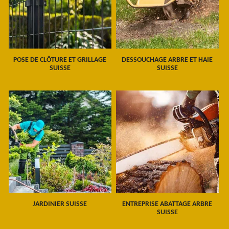
POSE DE CLÔTURE ET GRILLAGE
DESSOUCHAGE ARBRE ET HAIE
SUISSE
SUISSE
JARDINIER SUISSE
ENTREPRISE ABATTAGE ARBRE
SUISSE