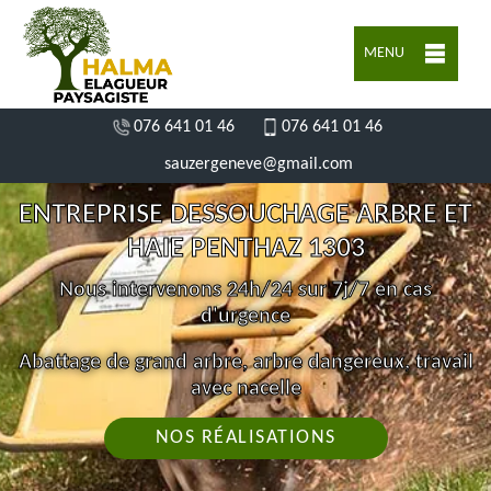
MENU
076 641 01 46
076 641 01 46
sauzergeneve@gmail.com
ENTREPRISE DESSOUCHAGE ARBRE ET
HAIE PENTHAZ 1303
Nous intervenons 24h/24 sur 7j/7 en cas
d'urgence
Abattage de grand arbre, arbre dangereux, travail
avec nacelle
NOS RÉALISATIONS