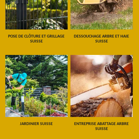
POSE DE CLÔTURE ET GRILLAGE
DESSOUCHAGE ARBRE ET HAIE
SUISSE
SUISSE
JARDINIER SUISSE
ENTREPRISE ABATTAGE ARBRE
SUISSE