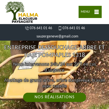
MENU
076 641 01 46
076 641 01 46
sauzergeneve@gmail.com
ENTREPRISE DESSOUCHAGE ARBRE ET
HAIE POMPAPLES 1318
Nous intervenons 24h/24 sur 7j/7 en cas
d'urgence
Abattage de grand arbre, arbre dangereux, travail
avec nacelle
NOS RÉALISATIONS