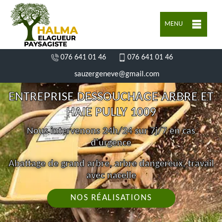
MENU
076 641 01 46
076 641 01 46
sauzergeneve@gmail.com
ENTREPRISE DESSOUCHAGE ARBRE ET
HAIE PULLY 1009
Nous intervenons 24h/24 sur 7j/7 en cas
d'urgence
Abattage de grand arbre, arbre dangereux, travail
avec nacelle
NOS RÉALISATIONS