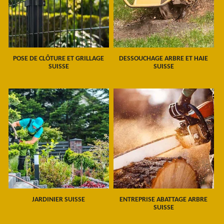
POSE DE CLÔTURE ET GRILLAGE
DESSOUCHAGE ARBRE ET HAIE
SUISSE
SUISSE
JARDINIER SUISSE
ENTREPRISE ABATTAGE ARBRE
SUISSE