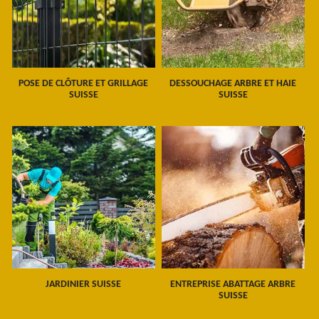
POSE DE CLÔTURE ET GRILLAGE
DESSOUCHAGE ARBRE ET HAIE
SUISSE
SUISSE
JARDINIER SUISSE
ENTREPRISE ABATTAGE ARBRE
SUISSE