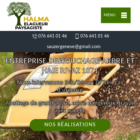
MENU
076 641 01 46
076 641 01 46
sauzergeneve@gmail.com
ENTREPRISE DESSOUCHAGE ARBRE ET
HAIE RIVAZ 1071
Nous intervenons 24h/24 sur 7j/7 en cas
d'urgence
Abattage de grand arbre, arbre dangereux, travail
avec nacelle
NOS RÉALISATIONS