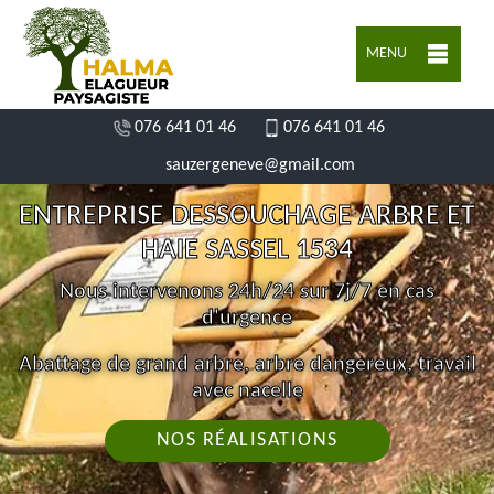
MENU
076 641 01 46
076 641 01 46
sauzergeneve@gmail.com
ENTREPRISE DESSOUCHAGE ARBRE ET
HAIE SASSEL 1534
Nous intervenons 24h/24 sur 7j/7 en cas
d'urgence
Abattage de grand arbre, arbre dangereux, travail
avec nacelle
NOS RÉALISATIONS