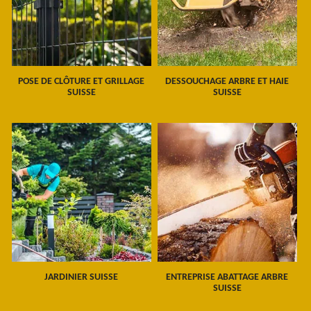
POSE DE CLÔTURE ET GRILLAGE
DESSOUCHAGE ARBRE ET HAIE
SUISSE
SUISSE
JARDINIER SUISSE
ENTREPRISE ABATTAGE ARBRE
SUISSE